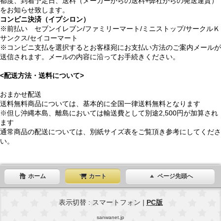
都度、到着予定日、送料（メーカーからの送料+弊社からの発送運賃）
をお知らせ致します。
コンビニ決済（イプシロン）
※前払い セブンイレブン/ファミリーマート/ミニストップ/サークルＫ
サンクス/セイコーマート
※コンビニ支払を選択するとお客様宛にお支払い方法のご案内メールが
送信されます。メールの内容に沿ってお手続きください。
<配送方法・送料について>
おまかせ配送
送料無料商品については、基本的に全国一律送料無料となります
※但し沖縄本島、離島においては輸送費として別途2,500円が加算され
ます
通常商品の配送については、別紙サイズ表をご覧頂き参考にしてくださ
い。
ホーム
カート
ページ先頭へ
表示切替 : スマートフォン |
PC版
sanwanet.jp