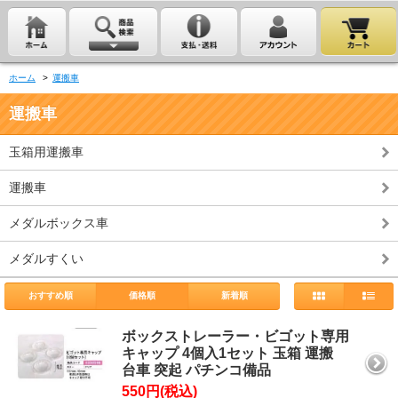
ホーム
>
運搬車
運搬車
玉箱用運搬車
運搬車
メダルボックス車
メダルすくい
おすすめ順
価格順
新着順
ボックストレーラー・ビゴット専用
キャップ 4個入1セット 玉箱 運搬
台車 突起 パチンコ備品
550円(税込)