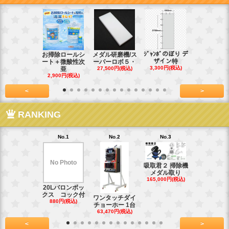
ｼﾞｬﾝﾎﾞのぼり デ
お掃除ロールシ
メダル研磨機/ス
紙おしぼり
ザイン特
ート＋微酸性次
ーパーロボ５・
パルクリー
3,300円(税込)
亜
27,500円(税込)
1
2,900円(税込)
7,128円(税
<
>
RANKING
No.1
No.2
No.3
No.4
No Photo
吸取君２ 掃除機
真鍮釘ネジ
メダル取り
(4kg)1.8
165,000円(税込)
39,600円(税
20Lバロンボッ
クス コック付
ワンタッチダイ
880円(税込)
チョーホー 1台
63,470円(税込)
<
>