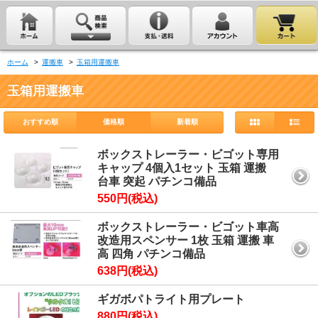
ホーム
>
運搬車
>
玉箱用運搬車
玉箱用運搬車
おすすめ順
価格順
新着順
ボックストレーラー・ビゴット専用
キャップ 4個入1セット 玉箱 運搬
台車 突起 パチンコ備品
550円(税込)
ボックストレーラー・ビゴット車高
改造用スペンサー 1枚 玉箱 運搬 車
高 四角 パチンコ備品
638円(税込)
ギガボパトライト用プレート
880円(税込)