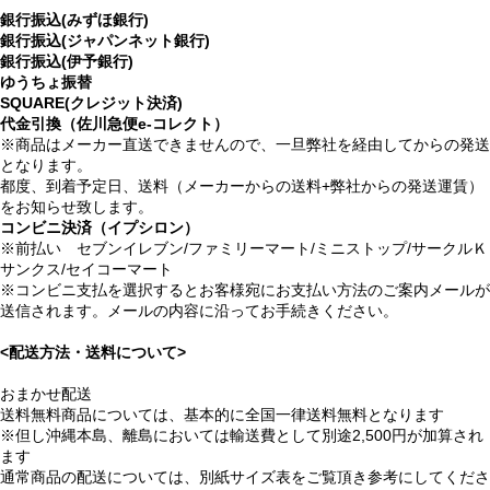
銀行振込(みずほ銀行)
銀行振込(ジャパンネット銀行)
銀行振込(伊予銀行)
ゆうちょ振替
SQUARE(クレジット決済)
代金引換（佐川急便e-コレクト）
※商品はメーカー直送できませんので、一旦弊社を経由してからの発送
となります。
都度、到着予定日、送料（メーカーからの送料+弊社からの発送運賃）
をお知らせ致します。
コンビニ決済（イプシロン）
※前払い セブンイレブン/ファミリーマート/ミニストップ/サークルＫ
サンクス/セイコーマート
※コンビニ支払を選択するとお客様宛にお支払い方法のご案内メールが
送信されます。メールの内容に沿ってお手続きください。
<配送方法・送料について>
おまかせ配送
送料無料商品については、基本的に全国一律送料無料となります
※但し沖縄本島、離島においては輸送費として別途2,500円が加算され
ます
通常商品の配送については、別紙サイズ表をご覧頂き参考にしてくださ