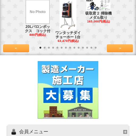
No Photo
吸取君２ 掃除機
真鍮釘ネジ
メダル取り
(4kg)1.8
165,000円(税込)
39,600円(税
20Lバロンボッ
クス コック付
ワンタッチダイ
880円(税込)
チョーホー 1台
63,470円(税込)
<
>
会員メニュー