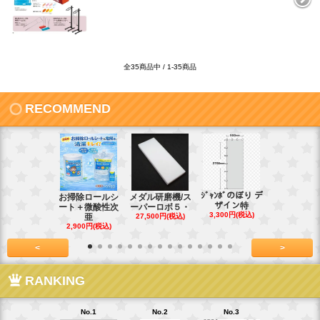
全35商品中 / 1-35商品
RECOMMEND
ｼﾞｬﾝﾎﾞのぼり デ
お掃除ロールシ
メダル研磨機/ス
紙おしぼり
ザイン特
ート＋微酸性次
ーパーロボ５・
パルクリー
3,300円(税込)
亜
27,500円(税込)
1
2,900円(税込)
7,128円(税
<
>
RANKING
No.1
No.2
No.3
No.4