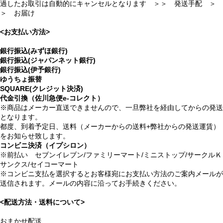
過したお取引は自動的にキャンセルとなります ＞＞ 発送手配 ＞
＞ お届け
<お支払い方法>
銀行振込(みずほ銀行)
銀行振込(ジャパンネット銀行)
銀行振込(伊予銀行)
ゆうちょ振替
SQUARE(クレジット決済)
代金引換（佐川急便e-コレクト）
※商品はメーカー直送できませんので、一旦弊社を経由してからの発送
となります。
都度、到着予定日、送料（メーカーからの送料+弊社からの発送運賃）
をお知らせ致します。
コンビニ決済（イプシロン）
※前払い セブンイレブン/ファミリーマート/ミニストップ/サークルＫ
サンクス/セイコーマート
※コンビニ支払を選択するとお客様宛にお支払い方法のご案内メールが
送信されます。メールの内容に沿ってお手続きください。
<配送方法・送料について>
おまかせ配送