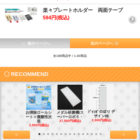
楽々プレートホルダー 両面テープ
594円(税込)
前のページへ
次のページへ
全188商品中 / 1-40商品
RECOMMEND
ｼﾞｬﾝﾎﾞのぼり デ
お掃除ロールシ
メダル研磨機/ス
紙おしぼり
ザイン特
ート＋微酸性次
ーパーロボ５・
パルクリー
3,300円(税込)
亜
27,500円(税込)
1
2,900円(税込)
7,128円(税
<
>