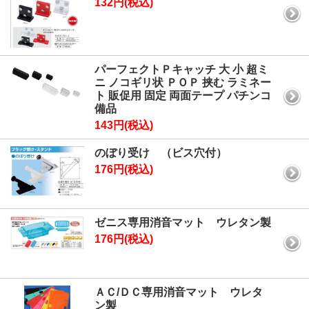
132円(税込)
パーフェクトＰキャッチ 大 小 超ミ
ニ ノコギリ状 ＰＯＰ 挟む ラミネー
ト 販促用 固定 両面テープ パチンコ
備品
143円(税込)
のぼり受け （ビス穴付）
176円(税込)
ゼニス専用消音マット ウレタン製
176円(税込)
ＡＣ/ＤＣ専用消音マット ウレタ
ン製