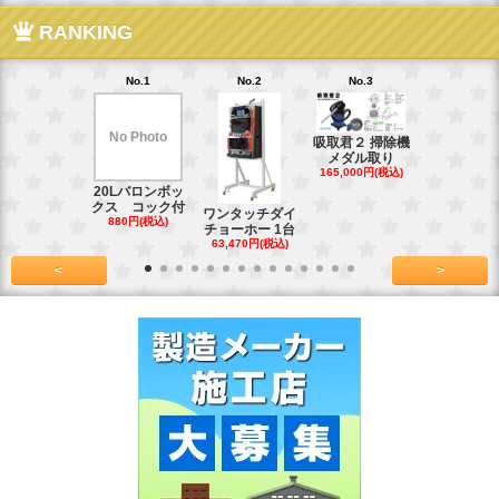
RANKING
No.1
No.2
No.3
No.4
No Photo
吸取君２ 掃除機
真鍮釘ネジ
メダル取り
(4kg)1.8
165,000円(税込)
39,600円(税
20Lバロンボッ
クス コック付
ワンタッチダイ
880円(税込)
チョーホー 1台
63,470円(税込)
<
>