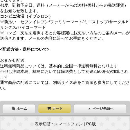
都度、到着予定日、送料（メーカーからの送料+弊社からの発送運賃）
をお知らせ致します。
コンビニ決済（イプシロン）
※前払い セブンイレブン/ファミリーマート/ミニストップ/サークルＫ
サンクス/セイコーマート
※コンビニ支払を選択するとお客様宛にお支払い方法のご案内メールが
送信されます。メールの内容に沿ってお手続きください。
<配送方法・送料について>
おまかせ配送
送料無料商品については、基本的に全国一律送料無料となります
※但し沖縄本島、離島においては輸送費として別途2,500円が加算され
ます
通常商品の配送については、別紙サイズ表をご覧頂き参考にしてくださ
い。
ホーム
カート
ページ先頭へ
表示切替 : スマートフォン |
PC版