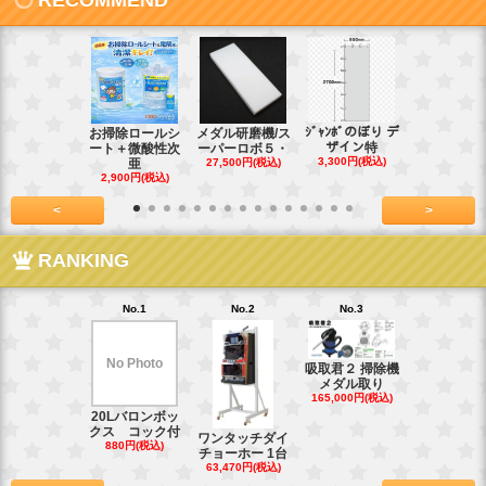
RECOMMEND
ｼﾞｬﾝﾎﾞのぼり デ
お掃除ロールシ
メダル研磨機/ス
紙おしぼり
ザイン特
ート＋微酸性次
ーパーロボ５・
パルクリー
3,300円(税込)
亜
27,500円(税込)
1
2,900円(税込)
7,128円(税
<
>
RANKING
No.1
No.2
No.3
No.4
No Photo
吸取君２ 掃除機
真鍮釘ネジ
メダル取り
(4kg)1.8
165,000円(税込)
39,600円(税
20Lバロンボッ
クス コック付
ワンタッチダイ
880円(税込)
チョーホー 1台
63,470円(税込)