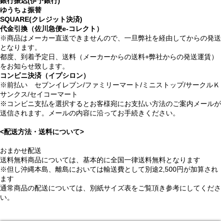
銀行振込(伊予銀行)
ゆうちょ振替
SQUARE(クレジット決済)
代金引換（佐川急便e-コレクト）
※商品はメーカー直送できませんので、一旦弊社を経由してからの発送
となります。
都度、到着予定日、送料（メーカーからの送料+弊社からの発送運賃）
をお知らせ致します。
コンビニ決済（イプシロン）
※前払い セブンイレブン/ファミリーマート/ミニストップ/サークルＫ
サンクス/セイコーマート
※コンビニ支払を選択するとお客様宛にお支払い方法のご案内メールが
送信されます。メールの内容に沿ってお手続きください。
<配送方法・送料について>
おまかせ配送
送料無料商品については、基本的に全国一律送料無料となります
※但し沖縄本島、離島においては輸送費として別途2,500円が加算され
ます
通常商品の配送については、別紙サイズ表をご覧頂き参考にしてくださ
い。