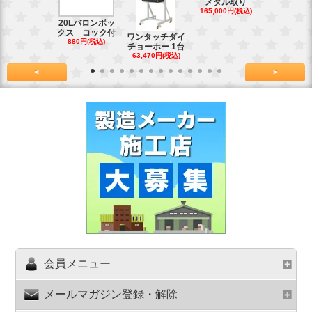
メダル取り
(4kg)1.8
165,000円(税込)
39,600円(税
20Lバロンボッ
クス コック付
ワンタッチダイ
880円(税込)
チョーホー 1台
63,470円(税込)
<
>
会員メニュー
メールマガジン登録・解除