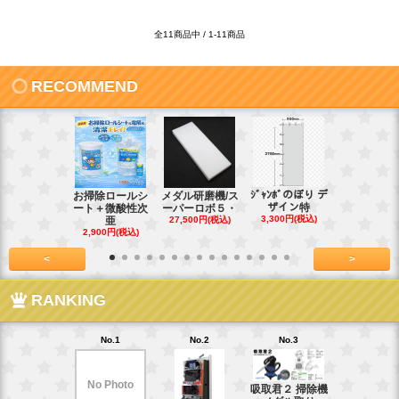
全11商品中 / 1-11商品
RECOMMEND
ｼﾞｬﾝﾎﾞのぼり デ
お掃除ロールシ
メダル研磨機/ス
紙おしぼり
ザイン特
ート＋微酸性次
ーパーロボ５・
パルクリー
3,300円(税込)
亜
27,500円(税込)
1
2,900円(税込)
7,128円(税
<
>
RANKING
No.1
No.2
No.3
No.4
No Photo
吸取君２ 掃除機
真鍮釘ネジ