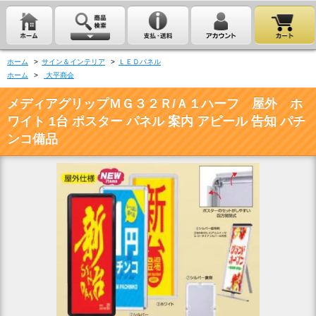
ホーム
>
サイン＆インテリア
>
ＬＥＤパネル
ホーム
>
大平商会
メディアグリップＭＧ３２Ｒ/Ａ１ハーフ 屋外 ホ
ワイト 1台 ポスター パネル 案内 アピール 告知 パチ
ンコ備品