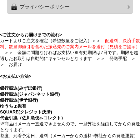
プライバシーポリシー
<ご注文からお届けまでの流れ>
カートよりご注文を確定（希望数量をご記入）＞＞
配送料、決済手数
料、数量御値引を含めた振込先のご案内メールを送付（見積をご提示）
＞＞ 金額に問題なければお支払い※有効期限は7日です。期限を超
過したお取引は自動的にキャンセルとなります ＞＞ 発送手配 ＞
＞ お届け
<お支払い方法>
銀行振込(みずほ銀行)
銀行振込(ジャパンネット銀行)
銀行振込(伊予銀行)
ゆうちょ振替
SQUARE(クレジット決済)
代金引換（佐川急便e-コレクト）
※商品はメーカー直送できませんので、一旦弊社を経由してからの発送
となります。
都度、到着予定日、送料（メーカーからの送料+弊社からの発送運賃）