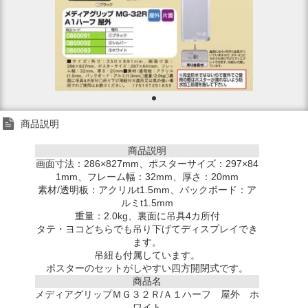
商品説明
商品説明
画面寸法：286×827mm、ポスターサイズ：297×84
1mm、フレーム幅：32mm、厚さ：20mm
素材/透明板：アクリルt1.5mm、バックボード：ア
ルミt1.5mm
重量：2.0kg、裏面に吊具4カ所付
タテ・ヨコどちらでも吊り下げてディスプレイでき
ます。
吊紐も付属しています。
ポスターのセットがしやすい四方開閉式です。
商品名
メディアグリップＭＧ３２Ｒ/Ａ１ハーフ 屋外 ホ
ワイト