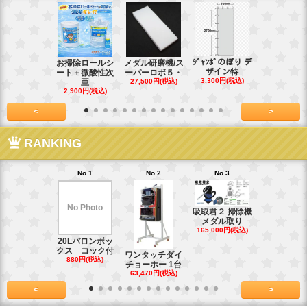
ｼﾞｬﾝﾎﾞのぼり デ
お掃除ロールシ
メダル研磨機/ス
紙おしぼり
ザイン特
ート＋微酸性次
ーパーロボ５・
パルクリー
3,300円(税込)
亜
27,500円(税込)
1
2,900円(税込)
7,128円(税
<
>
RANKING
No.1
No.2
No.3
No.4
No Photo
吸取君２ 掃除機
真鍮釘ネジ
メダル取り
(4kg)1.8
165,000円(税込)
39,600円(税
20Lバロンボッ
クス コック付
ワンタッチダイ
880円(税込)
チョーホー 1台
63,470円(税込)
<
>