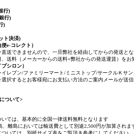
銀行)
y銀行)
行)
ジット決済)
便e-コレクト）
ー直送できませんので、一旦弊社を経由してからの発送とな
日、送料（メーカーからの送料+弊社からの発送運賃）をお
イプシロン）
イレブン/ファミリーマート/ミニストップ/サークルＫサン
を選択するとお客様宛にお支払い方法のご案内メールが送信
について>
ついては、基本的に全国一律送料無料となります
離島においては輸送費として別途2,500円が加算されま
については、別紙サイズ表をご覧頂き参考にしてください。