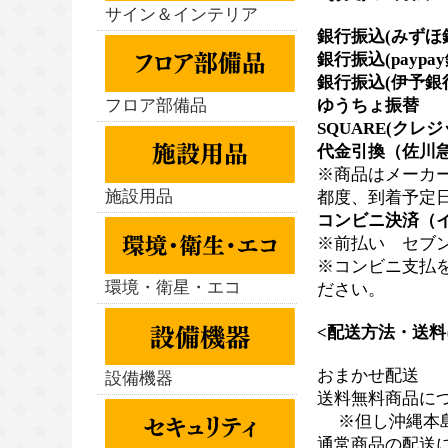
サイン＆インテリア
銀行振込(みずほ
銀行振込(paypa
銀行振込(伊予銀
フロア部備品
ゆうちょ振替
SQUARE(クレ
代金引換（佐川急
※商品はメーカ
施設用品
都度、到着予定
コンビニ決済（
※前払い セブン
※コンビニ支払
環境・衛星・エコ
ださい。
<配送方法・送料
おまかせ配送
設備機器
送料無料商品に
※但し沖縄本島、
通常商品の配送