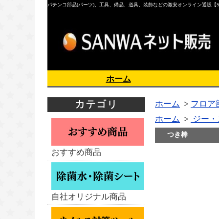
パチンコ部品(パーツ)、工具、備品、道具、装飾などの激安オンライン通販【S
ホーム
ホーム
>
フロア
ホーム
>
ジー・
つき棒
おすすめ商品
自社オリジナル商品