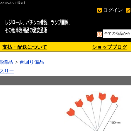
ANWAネット販売】
ログイン
支払・配送について
ショップブログ
部備品
>
台回り備品
スリー