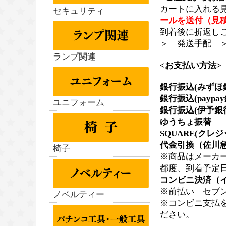
カートに入れる
セキュリティ
ールを送付（見
到着後に折返し
＞ 発送手配 
ランプ関連
<お支払い方法>
銀行振込(みずほ
銀行振込(paypa
ユニフォーム
銀行振込(伊予銀
ゆうちょ振替
SQUARE(クレ
代金引換（佐川急
椅子
※商品はメーカ
都度、到着予定
コンビニ決済（
※前払い セブン
ノベルティー
※コンビニ支払
ださい。