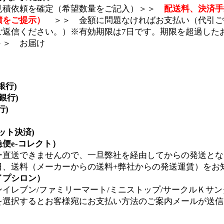
見積依頼を確定（希望数量をご記入）＞＞
配送料、決済手
積をご提示）
＞＞ 金額に問題なければお支払い（代引ご
ご返信ください。）※有効期限は7日です。期限を超過した
＞＞ お届け
銀行)
y銀行)
行)
ジット決済)
便e-コレクト）
ー直送できませんので、一旦弊社を経由してからの発送とな
日、送料（メーカーからの送料+弊社からの発送運賃）をお
イプシロン）
イレブン/ファミリーマート/ミニストップ/サークルＫサン
を選択するとお客様宛にお支払い方法のご案内メールが送信