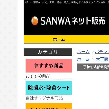
パチンコ部品(パーツ)、工具、備品、道具、装飾などの激安オンライン通販【S
ホーム
ホーム
>
パチン
ホーム
>
大平商
手持ち式傾斜測定器
おすすめ商品
自社オリジナル商品