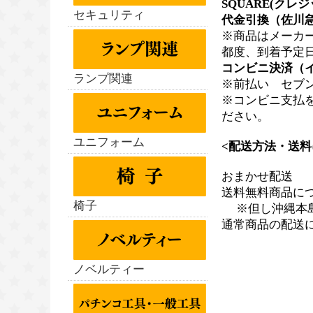
SQUARE(クレ
セキュリティ
代金引換（佐川急
※商品はメーカ
都度、到着予定
コンビニ決済（
ランプ関連
※前払い セブン
※コンビニ支払
ださい。
ユニフォーム
<配送方法・送料
おまかせ配送
送料無料商品に
椅子
※但し沖縄本島、
通常商品の配送
ノベルティー