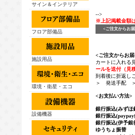
サイン＆インテリア
-->
※上記掲載金額
<ご注文からお届
フロア部備品
<ご注文からお届
施設用品
カートに入れる
ールを送付（見
到着後に折返し
＞ 発送手配 
環境・衛星・エコ
<お支払い方法>
銀行振込(みずほ
設備機器
銀行振込(paypa
銀行振込(伊予銀
ゆうちょ振替