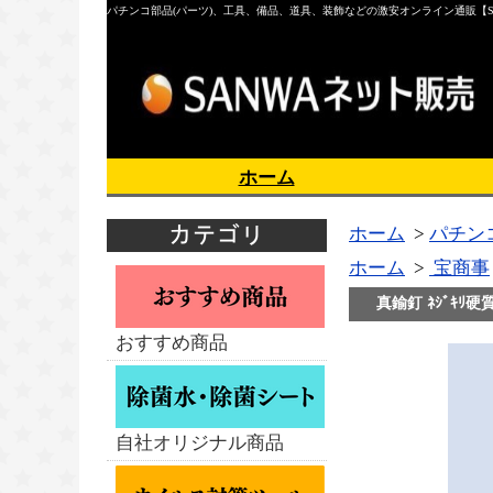
パチンコ部品(パーツ)、工具、備品、道具、装飾などの激安オンライン通販【S
ホーム
ホーム
>
パチン
ホーム
>
宝商事
真鍮釘 ﾈｼﾞｷﾘ硬質
おすすめ商品
自社オリジナル商品