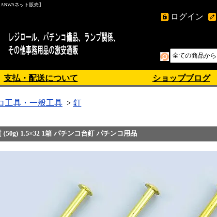
ANWAネット販売】
ログイン
支払・配送について
ショップブログ
コ工具・一般工具
>
釘
 (50g) 1.5×32 1箱 パチンコ台釘 パチンコ用品