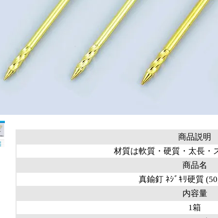
商品説明
材質は軟質・硬質・太長・
商品名
真鍮釘 ﾈｼﾞｷﾘ硬質 (50g
内容量
1箱