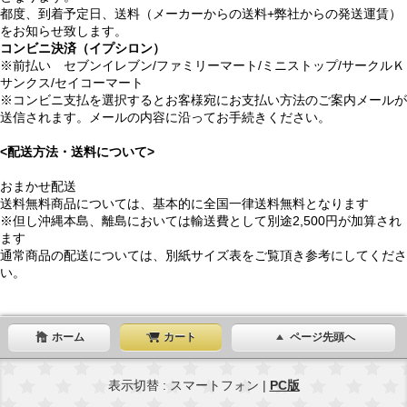
都度、到着予定日、送料（メーカーからの送料+弊社からの発送運賃）
をお知らせ致します。
コンビニ決済（イプシロン）
※前払い セブンイレブン/ファミリーマート/ミニストップ/サークルＫ
サンクス/セイコーマート
※コンビニ支払を選択するとお客様宛にお支払い方法のご案内メールが
送信されます。メールの内容に沿ってお手続きください。
<配送方法・送料について>
おまかせ配送
送料無料商品については、基本的に全国一律送料無料となります
※但し沖縄本島、離島においては輸送費として別途2,500円が加算され
ます
通常商品の配送については、別紙サイズ表をご覧頂き参考にしてくださ
い。
ホーム
カート
ページ先頭へ
表示切替 : スマートフォン |
PC版