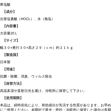
希塩酸
【成分】
次亜塩素酸（HOCL）、水（無塩）
【内容量】
大容量20Ｌ
【サイズ】
幅３０×奥行３０×高さ２９（ｃｍ）約２１ｋｇ
【製造国】
日本製
【用途】
抗菌・除菌、消臭、ウィルス除去
【保管方法】
高温多湿や直射日光を避け、冷暗所に保管して下さい。
【使用期限】
本品は、経時劣化により、有効成分が失活する性質があります。お早め
にご使用ください。未開封で遮光・密封・冷暗所に保管した場合は長期