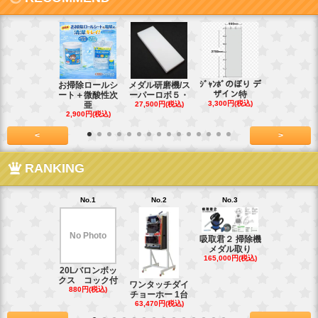
ｼﾞｬﾝﾎﾞのぼり デ
お掃除ロールシ
メダル研磨機/ス
紙おしぼり
ザイン特
ート＋微酸性次
ーパーロボ５・
パルクリー
3,300円(税込)
亜
27,500円(税込)
1
2,900円(税込)
7,128円(税
<
>
RANKING
No.1
No.2
No.3
No.4
No Photo
吸取君２ 掃除機
真鍮釘ネジ
メダル取り
(4kg)1.8
165,000円(税込)
39,600円(税
20Lバロンボッ
クス コック付
ワンタッチダイ
880円(税込)
チョーホー 1台
63,470円(税込)