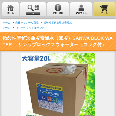
ホーム
>
自社オリジナル商品
>
微酸性電解次亜塩素酸水
ホーム
>
SANWAネットオリジナル
微酸性電解次亜塩素酸水（無塩）SANWA BLOX WA
TER サンワブロックスウォーター（コック付）