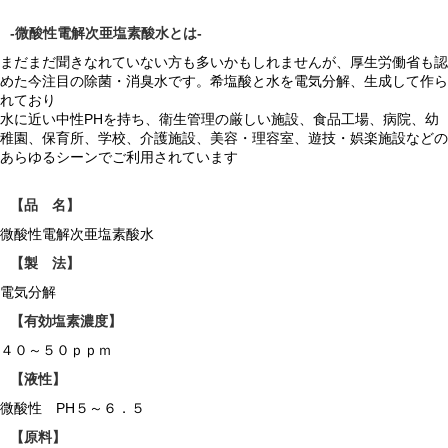
-微酸性電解次亜塩素酸水とは-
まだまだ聞きなれていない方も多いかもしれませんが、厚生労働省も認
めた今注目の除菌・消臭水です。希塩酸と水を電気分解、生成して作ら
れており
水に近い中性PHを持ち、衛生管理の厳しい施設、食品工場、病院、幼
稚園、保育所、学校、介護施設、美容・理容室、遊技・娯楽施設などの
あらゆるシーンでご利用されています
【品 名】
微酸性電解次亜塩素酸水
【製 法】
電気分解
【有効塩素濃度】
４０～５０ｐｐｍ
【液性】
微酸性 PH５～６．５
【原料】