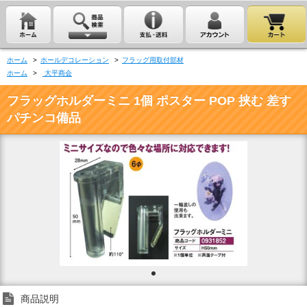
ホーム
>
ホールデコレーション
>
フラッグ用取付部材
ホーム
>
大平商会
フラッグホルダーミニ 1個 ポスター POP 挟む 差す
パチンコ備品
商品説明