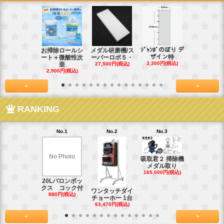
ｼﾞｬﾝﾎﾞのぼり デ
お掃除ロールシ
メダル研磨機/ス
紙おしぼり
ザイン特
ート＋微酸性次
ーパーロボ５・
パルクリー
3,300円(税込)
亜
27,500円(税込)
1
2,900円(税込)
7,128円(税
<
>
RANKING
No.1
No.2
No.3
No.4
No Photo
吸取君２ 掃除機
真鍮釘ネジ
メダル取り
(4kg)1.8
165,000円(税込)
39,600円(税
20Lバロンボッ
クス コック付
ワンタッチダイ
880円(税込)
チョーホー 1台
63,470円(税込)
<
>