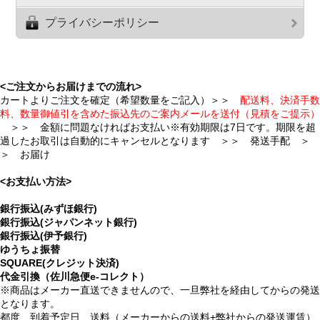
プライバシーポリシー
<ご注文からお届けまでの流れ>
カートよりご注文を確定（希望数量をご記入）＞＞
配送料、決済手数
料、数量御値引を含めた振込先のご案内メールを送付（見積をご提示）
＞＞ 金額に問題なければお支払い※有効期限は7日です。期限を超
過したお取引は自動的にキャンセルとなります ＞＞ 発送手配 ＞
＞ お届け
<お支払い方法>
銀行振込(みずほ銀行)
銀行振込(ジャパンネット銀行)
銀行振込(伊予銀行)
ゆうちょ振替
SQUARE(クレジット決済)
代金引換（佐川急便e-コレクト）
※商品はメーカー直送できませんので、一旦弊社を経由してからの発送
となります。
都度、到着予定日、送料（メーカーからの送料+弊社からの発送運賃）