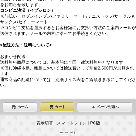
をお知らせ致します。
コンビニ決済（イプシロン）
※前払い セブンイレブン/ファミリーマート/ミニストップ/サークルＫ
サンクス/セイコーマート
※コンビニ支払を選択するとお客様宛にお支払い方法のご案内メールが
送信されます。メールの内容に沿ってお手続きください。
<配送方法・送料について>
おまかせ配送
送料無料商品については、基本的に全国一律送料無料となります
※但し沖縄本島、離島においては輸送費として別途2,500円が加算され
ます
通常商品の配送については、別紙サイズ表をご覧頂き参考にしてくださ
い。
ホーム
カート
ページ先頭へ
表示切替 : スマートフォン |
PC版
sanwanet.jp