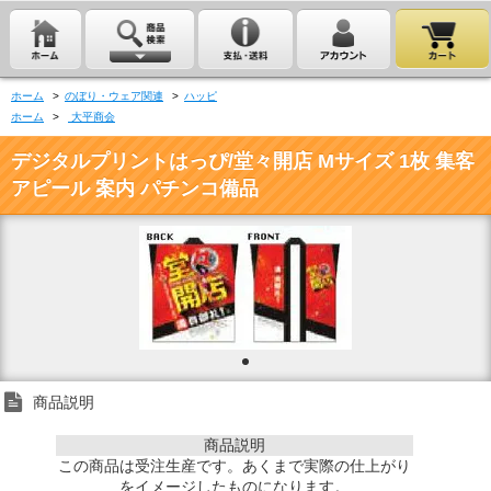
ホーム
>
のぼり・ウェア関連
>
ハッピ
ホーム
>
大平商会
デジタルプリントはっぴ/堂々開店 Mサイズ 1枚 集客
アピール 案内 パチンコ備品
商品説明
商品説明
この商品は受注生産です。あくまで実際の仕上がり
をイメージしたものになります。