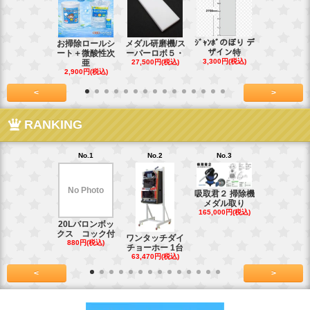
ｼﾞｬﾝﾎﾞのぼり デ
お掃除ロールシ
メダル研磨機/ス
紙おしぼり
ザイン特
ート＋微酸性次
ーパーロボ５・
パルクリー
3,300円(税込)
亜
27,500円(税込)
1
2,900円(税込)
7,128円(税
<
>
RANKING
No.1
No.2
No.3
No.4
No Photo
吸取君２ 掃除機
真鍮釘ネジ
メダル取り
(4kg)1.8
165,000円(税込)
39,600円(税
20Lバロンボッ
クス コック付
ワンタッチダイ
880円(税込)
チョーホー 1台
63,470円(税込)
<
>