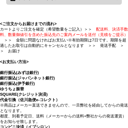
<ご注文からお届けまでの流れ>
カートよりご注文を確定（希望数量をご記入）＞＞
配送料、決済手数
料、数量御値引を含めた振込先のご案内メールを送付（見積をご提示）
＞＞ 金額に問題なければお支払い※有効期限は7日です。期限を超
過したお取引は自動的にキャンセルとなります ＞＞ 発送手配 ＞
＞ お届け
<お支払い方法>
銀行振込(みずほ銀行)
銀行振込(ジャパンネット銀行)
銀行振込(伊予銀行)
ゆうちょ振替
SQUARE(クレジット決済)
代金引換（佐川急便e-コレクト）
※商品はメーカー直送できませんので、一旦弊社を経由してからの発送
となります。
都度、到着予定日、送料（メーカーからの送料+弊社からの発送運賃）
をお知らせ致します。
コンビニ決済（イプシロン）