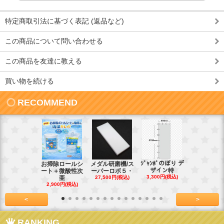
特定商取引法に基づく表記 (返品など)
この商品について問い合わせる
この商品を友達に教える
買い物を続ける
RECOMMEND
ｼﾞｬﾝﾎﾞのぼり デ
お掃除ロールシ
メダル研磨機/ス
紙おしぼり
ザイン特
ート＋微酸性次
ーパーロボ５・
パルクリー
3,300円(税込)
亜
27,500円(税込)
1
2,900円(税込)
7,128円(税
<
>
RANKING