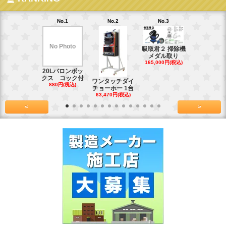
No.1
No.2
No.3
No.4
No Photo
吸取君２ 掃除機
真鍮釘ネジ
メダル取り
(4kg)1.8
165,000円(税込)
39,600円(税
20Lバロンボッ
クス コック付
ワンタッチダイ
880円(税込)
チョーホー 1台
63,470円(税込)
<
>