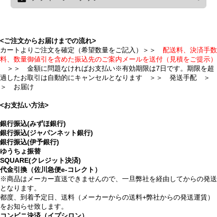
<ご注文からお届けまでの流れ>
カートよりご注文を確定（希望数量をご記入）＞＞
配送料、決済手数
料、数量御値引を含めた振込先のご案内メールを送付（見積をご提示）
＞＞ 金額に問題なければお支払い※有効期限は7日です。期限を超
過したお取引は自動的にキャンセルとなります ＞＞ 発送手配 ＞
＞ お届け
<お支払い方法>
銀行振込(みずほ銀行)
銀行振込(ジャパンネット銀行)
銀行振込(伊予銀行)
ゆうちょ振替
SQUARE(クレジット決済)
代金引換（佐川急便e-コレクト）
※商品はメーカー直送できませんので、一旦弊社を経由してからの発送
となります。
都度、到着予定日、送料（メーカーからの送料+弊社からの発送運賃）
をお知らせ致します。
コンビニ決済（イプシロン）