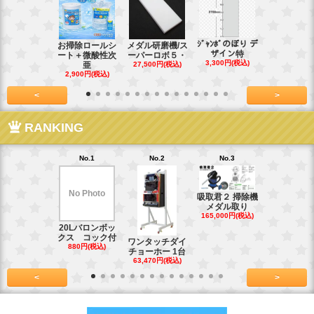
ｼﾞｬﾝﾎﾞのぼり デ
お掃除ロールシ
メダル研磨機/ス
紙おしぼり
ザイン特
ート＋微酸性次
ーパーロボ５・
パルクリー
3,300円(税込)
亜
27,500円(税込)
1
2,900円(税込)
7,128円(税
<
>
RANKING
No.1
No.2
No.3
No.4
No Photo
吸取君２ 掃除機
真鍮釘ネジ
メダル取り
(4kg)1.8
165,000円(税込)
39,600円(税
20Lバロンボッ
クス コック付
ワンタッチダイ
880円(税込)
チョーホー 1台
63,470円(税込)
<
>