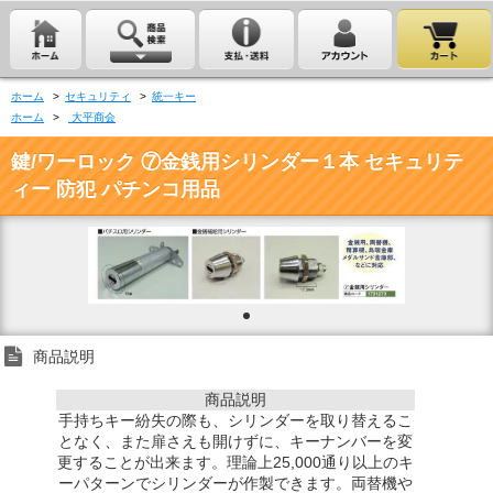
ホーム
>
セキュリティ
>
統一キー
ホーム
>
大平商会
鍵/ワーロック ⑦金銭用シリンダー１本 セキュリテ
ィー 防犯 パチンコ用品
商品説明
商品説明
手持ちキー紛失の際も、シリンダーを取り替えるこ
となく、また扉さえも開けずに、キーナンバーを変
更することが出来ます。理論上25,000通り以上のキ
ーパターンでシリンダーが作製できます。両替機や