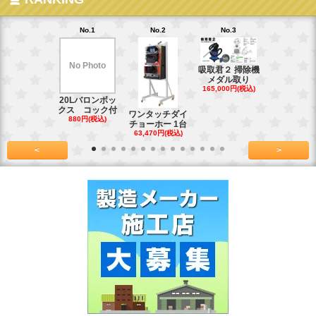
No.1
No.2
No.3
No.4
No Photo
吸取君２ 掃除機
真鍮釘ネジ
メダル取り
(4kg)1.8
165,000円(税込)
39,600円(税
20Lバロンボッ
クス コック付
ワンタッチダイ
880円(税込)
チョーホー 1台
63,470円(税込)
<
>