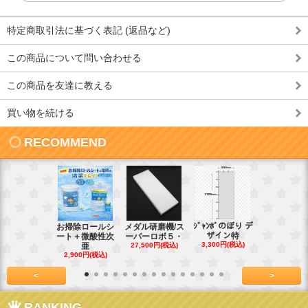
特定商取引法に基づく表記 (返品など)
この商品について問い合わせる
この商品を友達に教える
買い物を続ける
RECOMMEND
ｼﾞｬﾝﾎﾞのぼり デ
お掃除ロールシ
メダル研磨機/ス
紙おしぼり
ザイン特
ート＋微酸性次
ーパーロボ５・
パルクリー
3,300円(税込)
亜
27,500円(税込)
1
2,900円(税込)
7,128円(税
<
>
RANKING