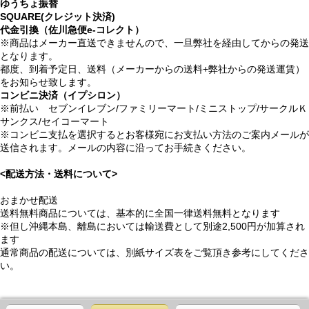
ゆうちょ振替
SQUARE(クレジット決済)
代金引換（佐川急便e-コレクト）
※商品はメーカー直送できませんので、一旦弊社を経由してからの発送
となります。
都度、到着予定日、送料（メーカーからの送料+弊社からの発送運賃）
をお知らせ致します。
コンビニ決済（イプシロン）
※前払い セブンイレブン/ファミリーマート/ミニストップ/サークルＫ
サンクス/セイコーマート
※コンビニ支払を選択するとお客様宛にお支払い方法のご案内メールが
送信されます。メールの内容に沿ってお手続きください。
<配送方法・送料について>
おまかせ配送
送料無料商品については、基本的に全国一律送料無料となります
※但し沖縄本島、離島においては輸送費として別途2,500円が加算され
ます
通常商品の配送については、別紙サイズ表をご覧頂き参考にしてくださ
い。