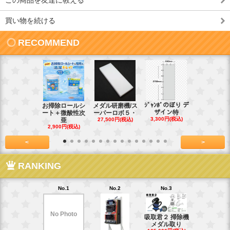
買い物を続ける
RECOMMEND
ｼﾞｬﾝﾎﾞのぼり デ
お掃除ロールシ
メダル研磨機/ス
紙おしぼり
ザイン特
ート＋微酸性次
ーパーロボ５・
パルクリー
3,300円(税込)
亜
27,500円(税込)
1
2,900円(税込)
7,128円(税
<
>
RANKING
No.1
No.2
No.3
No.4
No Photo
吸取君２ 掃除機
真鍮釘ネジ
メダル取り
(4kg)1.8