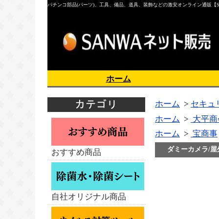
パチンコ部品(パーツ)、工具、備品、道具、装飾などの激安オンライン通販【S
ホーム
ホーム
>
セキュ
ホーム
>
大平商
ホーム
>
宝商事
ダミーカメラ/屋外
おすすめ商品
自社オリジナル商品