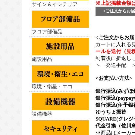
※上記掲載金額
サイン＆インテリア
<ご注文からお届
フロア部備品
<ご注文からお届
カートに入れる
ールを送付（見
到着後に折返し
施設用品
＞ 発送手配 
<お支払い方法>
環境・衛星・エコ
銀行振込(みずほ
銀行振込(paypa
銀行振込(伊予銀
ゆうちょ振替
設備機器
SQUARE(クレ
代金引換（佐川急
※商品はメーカ