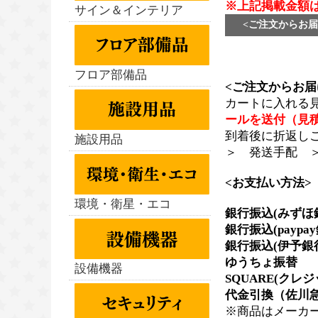
※上記掲載金額
サイン＆インテリア
<ご注文からお届
フロア部備品
<ご注文からお届
カートに入れる
ールを送付（見
到着後に折返し
施設用品
＞ 発送手配 
<お支払い方法>
環境・衛星・エコ
銀行振込(みずほ
銀行振込(paypa
銀行振込(伊予銀
ゆうちょ振替
設備機器
SQUARE(クレ
代金引換（佐川急
※商品はメーカ