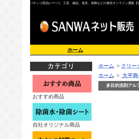
パチンコ部品(パーツ)、工具、備品、道具、装飾などの激安オンライン通販【S
ホーム
ホーム
>
クリー
ホーム
>
大平商
多目的洗剤アルフ
おすすめ商品
自社オリジナル商品