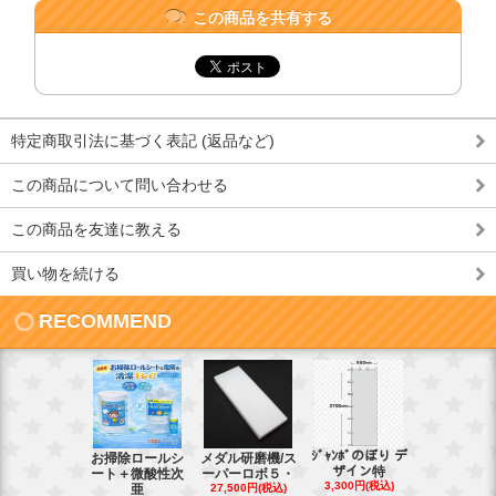
この商品を共有する
特定商取引法に基づく表記 (返品など)
この商品について問い合わせる
この商品を友達に教える
買い物を続ける
RECOMMEND
ｼﾞｬﾝﾎﾞのぼり デ
お掃除ロールシ
メダル研磨機/ス
紙おしぼり
ザイン特
ート＋微酸性次
ーパーロボ５・
パルクリー
3,300円(税込)
亜
27,500円(税込)
1