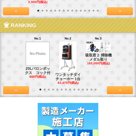
2,900円(税込)
7,128円(税
<
>
RANKING
No.1
No.2
No.3
No.4
No Photo
吸取君２ 掃除機
真鍮釘ネジ
メダル取り
(4kg)1.8
165,000円(税込)
39,600円(税
20Lバロンボッ
クス コック付
ワンタッチダイ
880円(税込)
チョーホー 1台
63,470円(税込)
<
>