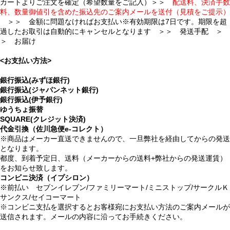
カートよりご注文を確定（希望数量をご記入）＞＞
配送料、決済手数
料、数量御値引を含めた振込先のご案内メールを送付（見積をご提示）
＞＞ 金額に問題なければお支払い※有効期限は7日です。期限を超
過したお取引は自動的にキャンセルとなります ＞＞ 発送手配 ＞
＞ お届け
<お支払い方法>
銀行振込(みずほ銀行)
銀行振込(ジャパンネット銀行)
銀行振込(伊予銀行)
ゆうちょ振替
SQUARE(クレジット決済)
代金引換（佐川急便e-コレクト）
※商品はメーカー直送できませんので、一旦弊社を経由してからの発送
となります。
都度、到着予定日、送料（メーカーからの送料+弊社からの発送運賃）
をお知らせ致します。
コンビニ決済（イプシロン）
※前払い セブンイレブン/ファミリーマート/ミニストップ/サークルＫ
サンクス/セイコーマート
※コンビニ支払を選択するとお客様宛にお支払い方法のご案内メールが
送信されます。メールの内容に沿ってお手続きください。