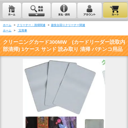
ホーム
>
クリーナー・清掃関連
>
遊技台回りクリーナー関連
ホーム
>
宝商事
クリーニングカード300MW (カードリーダー読取内
部清掃) 1ケース サンド 読み取り 清掃 パチンコ用品