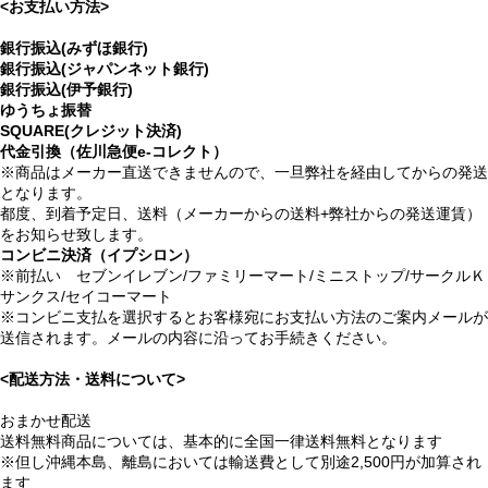
<お支払い方法>
銀行振込(みずほ銀行)
銀行振込(ジャパンネット銀行)
銀行振込(伊予銀行)
ゆうちょ振替
SQUARE(クレジット決済)
代金引換（佐川急便e-コレクト）
※商品はメーカー直送できませんので、一旦弊社を経由してからの発送
となります。
都度、到着予定日、送料（メーカーからの送料+弊社からの発送運賃）
をお知らせ致します。
コンビニ決済（イプシロン）
※前払い セブンイレブン/ファミリーマート/ミニストップ/サークルＫ
サンクス/セイコーマート
※コンビニ支払を選択するとお客様宛にお支払い方法のご案内メールが
送信されます。メールの内容に沿ってお手続きください。
<配送方法・送料について>
おまかせ配送
送料無料商品については、基本的に全国一律送料無料となります
※但し沖縄本島、離島においては輸送費として別途2,500円が加算され
ます