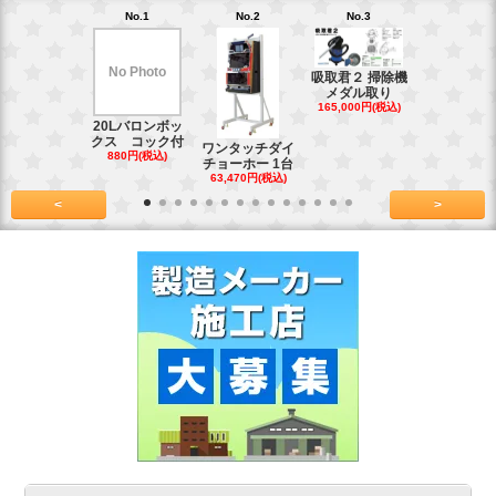
No.1
No.2
No.3
No.4
No Photo
吸取君２ 掃除機
真鍮釘ネジ
メダル取り
(4kg)1.8
165,000円(税込)
39,600円(税
20Lバロンボッ
クス コック付
ワンタッチダイ
880円(税込)
チョーホー 1台
63,470円(税込)
<
>