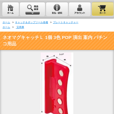
ホーム
>
キャッチ＆ポップツール各種
>
プレートキャッチャー
ホーム
>
宝商事
ネオマグキャッチＬ 1個 3色 POP 演出 案内 パチン
コ用品