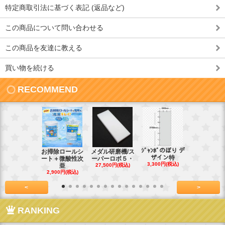
特定商取引法に基づく表記 (返品など)
この商品について問い合わせる
この商品を友達に教える
買い物を続ける
RECOMMEND
ｼﾞｬﾝﾎﾞのぼり デ
お掃除ロールシ
メダル研磨機/ス
紙おしぼり
ザイン特
ート＋微酸性次
ーパーロボ５・
パルクリー
3,300円(税込)
亜
27,500円(税込)
1
2,900円(税込)
7,128円(税
<
>
RANKING