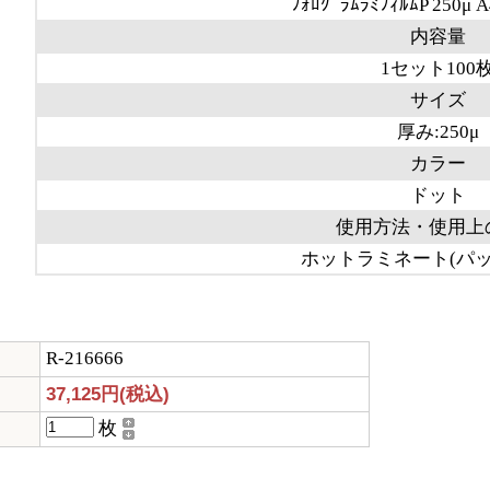
ﾌｫﾛｸﾞﾗﾑﾗﾐﾌｨﾙﾑP 250μ A
内容量
1セット100
サイズ
厚み:250μ
カラー
ドット
使用方法・使用上
ホットラミネート(パッ
R-216666
37,125円(税込)
枚