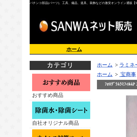
パチンコ部品(パーツ)、工具、備品、道具、装飾などの激安オンライン通販【S
ホーム
ホーム
>
ラミネ
ホーム
>
宝商事
ﾌｫﾛｸﾞﾗﾑﾗﾐﾌｨ
おすすめ商品
自社オリジナル商品