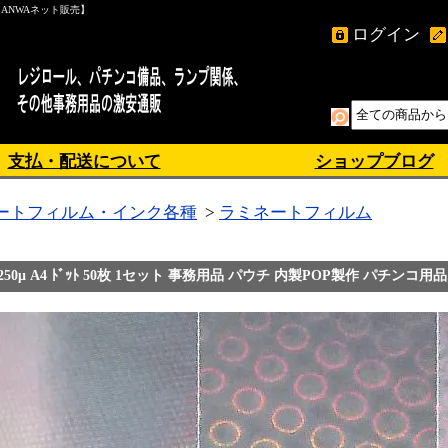
ANWAネット販売】
ログイン
支払・配送について
ショップブログ
ートフィルム・インク各種
>
ラミネートフィルム
ﾙﾑP 250μ A4 ﾄﾞｯﾄ 50枚 1セット 事務用品 パウチ 内製POP製作 パチンコ用品