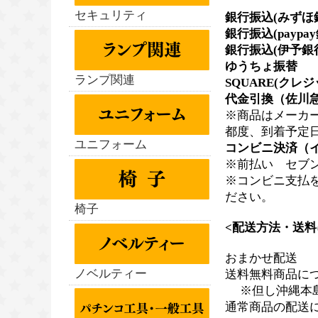
セキュリティ
銀行振込(みずほ
銀行振込(paypa
銀行振込(伊予銀
ゆうちょ振替
ランプ関連
SQUARE(クレ
代金引換（佐川急
※商品はメーカ
都度、到着予定
ユニフォーム
コンビニ決済（
※前払い セブン
※コンビニ支払
ださい。
椅子
<配送方法・送料
おまかせ配送
ノベルティー
送料無料商品に
※但し沖縄本島、
通常商品の配送