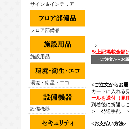
サイン＆インテリア
フロア部備品
-->
※上記掲載金額
施設用品
<ご注文からお届
環境・衛星・エコ
<ご注文からお届
カートに入れる
ールを送付（見
到着後に折返し
設備機器
＞ 発送手配 
<お支払い方法>