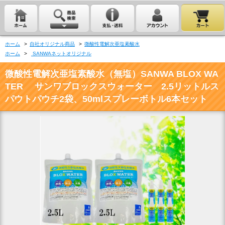
ホーム
>
自社オリジナル商品
>
微酸性電解次亜塩素酸水
ホーム
>
SANWAネットオリジナル
微酸性電解次亜塩素酸水（無塩）SANWA BLOX WA
TER サンワブロックスウォーター 2.5リットルス
パウトパウチ2袋、50mlスプレーボトル6本セット