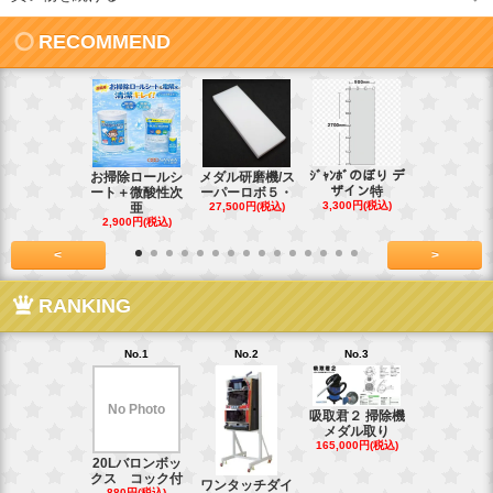
RECOMMEND
ｼﾞｬﾝﾎﾞのぼり デ
お掃除ロールシ
メダル研磨機/ス
紙おしぼり
ザイン特
ート＋微酸性次
ーパーロボ５・
パルクリー
3,300円(税込)
亜
27,500円(税込)
1
2,900円(税込)
7,128円(税
<
>
RANKING
No.1
No.2
No.3
No.4
No Photo
吸取君２ 掃除機
真鍮釘ネジ
メダル取り
(4kg)1.8
165,000円(税込)
39,600円(税
20Lバロンボッ
クス コック付
ワンタッチダイ
880円(税込)