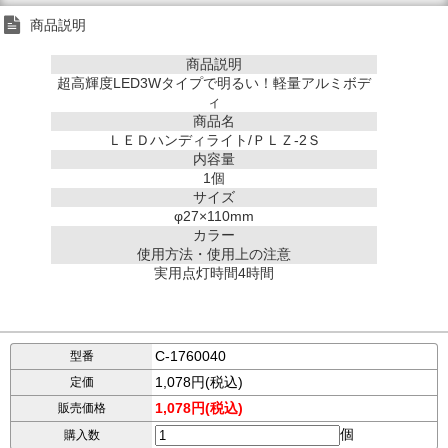
商品説明
商品説明
超高輝度LED3Wタイプで明るい！軽量アルミボデ
ィ
商品名
ＬＥＤハンディライト/ＰＬＺ-2Ｓ
内容量
1個
サイズ
φ27×110mm
カラー
使用方法・使用上の注意
実用点灯時間4時間
C-1760040
型番
1,078円(税込)
定価
1,078円(税込)
販売価格
個
購入数