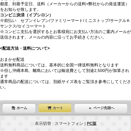
都度、到着予定日、送料（メーカーからの送料+弊社からの発送運賃）
をお知らせ致します。
コンビニ決済（イプシロン）
※前払い セブンイレブン/ファミリーマート/ミニストップ/サークルＫ
サンクス/セイコーマート
※コンビニ支払を選択するとお客様宛にお支払い方法のご案内メールが
送信されます。メールの内容に沿ってお手続きください。
<配送方法・送料について>
おまかせ配送
送料無料商品については、基本的に全国一律送料無料となります
※但し沖縄本島、離島においては輸送費として別途2,500円が加算され
ます
通常商品の配送については、別紙サイズ表をご覧頂き参考にしてくださ
い。
ホーム
カート
ページ先頭へ
表示切替 : スマートフォン |
PC版