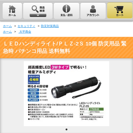
ホーム
>
セキュリティ
>
防災対策商品
ホーム
>
大平商会
ＬＥＤハンディライト/ＰＬＺ-2Ｓ 10個 防災用品 緊
急時 パチンコ用品 送料無料