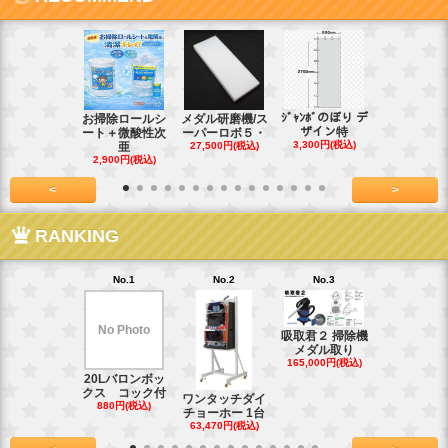
ｼﾞｬﾝﾎﾞのぼり デ
お掃除ロールシ
メダル研磨機/ス
紙おしぼり
ザイン特
ート＋微酸性次
ーパーロボ５・
パルクリー
3,300円(税込)
亜
27,500円(税込)
1
2,900円(税込)
7,128円(税
<
>
RANKING
No.1
No.2
No.3
No.4
No Photo
吸取君２ 掃除機
真鍮釘ネジ
メダル取り
(4kg)1.8
165,000円(税込)
39,600円(税
20Lバロンボッ
クス コック付
ワンタッチダイ
880円(税込)
チョーホー 1台
63,470円(税込)